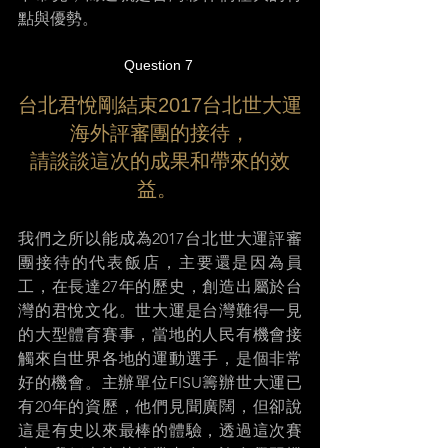
點與優勢。 
Question 7 
台北君悅剛結束2017台北世大運
海外評審團的接待，
請談談這次的成果和帶來的效
益。 
我們之所以能成為2017台北世大運評審
團接待的代表飯店，主要還是因為員
工，在長達27年的歷史，創造出屬於台
灣的君悅文化。世大運是台灣難得一見
的大型體育賽事，當地的人民有機會接
觸來自世界各地的運動選手，是個非常
好的機會。主辦單位FISU籌辦世大運已
有20年的資歷，他們見聞廣闊，但卻說
這是有史以來最棒的體驗，透過這次賽