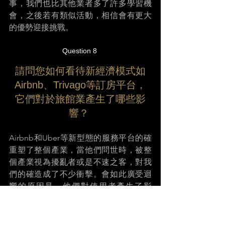
事，我們也比其他業者多了許多學習機
會，之後若有類似活動，相信會有更大
的優勢迎接挑戰。 
Question 8 
請問您如何看待新經濟模式如
Airbnb、Trivago等訂房平台，
它們對於旅館業產生了哪些影
響？ 
Airbnb和Uber等新型態的服務平台的確
重塑了整個產業，當他們問世時，被整
個產業視為擾亂者或是不速之客，對我
們的確造成了不少衝擊。會如此廣受迴
響的原因是，他們對使用者產生了影
響，知道房客最需要什麼。不過，當你
去Airbnb時，是個沒有人的空房子，但
你來到酒店，這兒會有一群人為你服