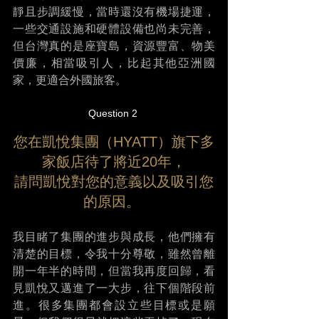
靜且步調緩慢，當時還沒有機場捷運，
一些交通設施和硬體設備也尚未完善，
但台灣真的是座寶島，資源豐富、物美
價廉，相當吸引人，比起其他亞洲國
家，更適合外國旅客。 
Question 2 
您在凱悅集團（HYATT）旗下多
家飯店待了將近20年，
請問凱悅對您的意義以及吸引您
的原因。 
我目睹了集團的進步與成長，他們擁有
清楚的目標，令我十分尊敬，雖然曾離
開一年半的時間，但當我再度回歸，看
見凱悅又邁進了一大步，往下個階段前
進。很多集團都會設立些目標或是願