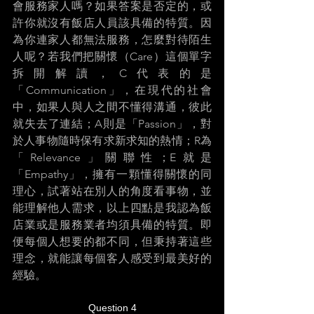
會服務家人嗎？如果答案是否定的，或
許你就沒有飯店人員該具備的特質。因
為你連家人都無法服務，怎麼對待陌生
人呢？若我們把關懷（Care）這個單字
拆開解讀，C代表的是
「Communication」，在現代的社會
中，如果人與人之間不懂得溝通，彼此
就失去了連結；A則是「Passion」，對
於人事物隨時保有求新求知的熱情；R為
「Relevance」關聯性；E就是
「Empathy」，擁有一顆懂得關懷的同
理心，試著站在別人的角度看事物，並
能理解他人需求，以上四點是我認為飯
店業或是服務業者均須具備的特質。即
便每個人想要的都不同，但秉持著這些
理念，就能讓每個客人感受到最美好的
經驗。 
Question 4