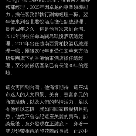
務部經理，2005年因卓越的專業領導能
力，擔任客務部執行副總經理一職。翌
年便來到台北君悅酒店擔任副總經理，
長達四年之久，這是他首次來到台灣。
2010年則被任命為關島凱悅酒店總經
理，2014年出任越南西貢柏悅酒店總經
理一職，爾後2016年更受任文華東方酒
店集團旗下的香港怡東酒店擔任總經
理，至今於飯店產業已有長達30年的經
驗。 
這次再回到台灣，他滿懷期待，這座城
市迷人的人文風景、美食、豐富多元的
商業活動，以及人們的熱情活力，足以
令他難以忘懷，就如同回家般親切且熟
悉，他從不曾忘記這座美麗的寶島。訪
談最後，意外發現在正裝底下，穿著一
雙與領帶相襯的印花圖紋長襪，正式中