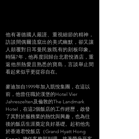
他有著德國人嚴謹、重視細節的精神，
訪談間偶爾流竄出的美式幽默，卻又讓
人顛覆對日耳曼民族既有的刻板印象。
時隔7年，他再度回歸台北君悅酒店，重
返他所熱愛且熟悉的寶島，言談舉止間
看起來似乎更從容自在。
麥迪加自1999年加入凱悅集團，在這以
前，他曾任職於漢堡的Hotel Vier 
Jahreszelten及倫敦的The Landmark 
Hotel，在這2個飯店的工作經歷，啟發
了其對於服務業的熱忱與興趣，也為往
後的飯店生涯奠定良好基礎。起初他先
於香港君悅飯店（Grand Hyatt Hong 
Kong）擔任客務部副理，接著榮升至客