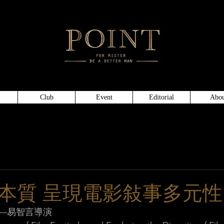
頂級仕
Club
Event
Editorial
Abou
本質 呈現電影敍事多元性
—易智言導演