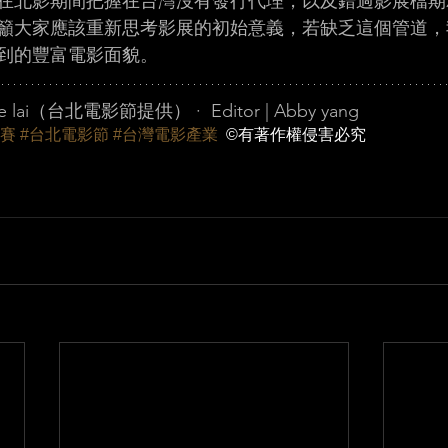
在北影期間把握在台灣沒有發行代理，以及錯過影展檔期
籲大家應該重新思考影展的初始意義，若缺乏這個管道，
到的豐富電影面貌。
Gelée lai（台北電影節提供）
 ·  
Editor | Abby yang
競賽
#台北電影節
#台灣電影產業
  ©有著作權侵害必究