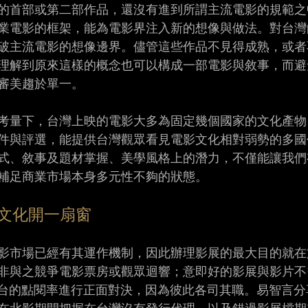
的首部或第二部作品，還沒有進到所謂主流電影的規範之
業電影的框架，能為電影界注入新的想像與做法。對台灣
破主流電影的想像邊界。儘管這些作品不見得成熟，或者
理解到原來這樣的概念也可以構成一部電影與敘事，而避
審美趨於單一。
考量下，台灣上映的電影大多為固定幾個國家的文化產物
件與評選，能提供台灣觀眾看見電影文化相對弱勢的多國
式、敘事及題材掌握、美學風格上的潛力，不僅能讓我們
補足商業市場本身多元性不夠的狀態。
文化開一扇窗
影市場已經有其運作機制，因此辦理影展的最大目的就在
非與之競爭電影票房或觀眾迴響；意即好的影展與影片不
平台的點閱率進行正面對決，因為彼此各司其職。易智言