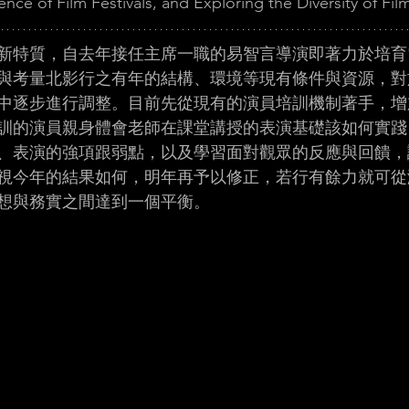
nce of Film Festivals, and Exploring the Diversity of Fil
新特質，自去年接任主席一職的易智言導演即著力於培育
與考量北影行之有年的結構、環境等現有條件與資源，對
中逐步進行調整。目前先從現有的演員培訓機制著手，增
訓的演員親身體會老師在課堂講授的表演基礎該如何實踐
、表演的強項跟弱點，以及學習面對觀眾的反應與回饋，
視今年的結果如何，明年再予以修正，若行有餘力就可從
想與務實之間達到一個平衡。