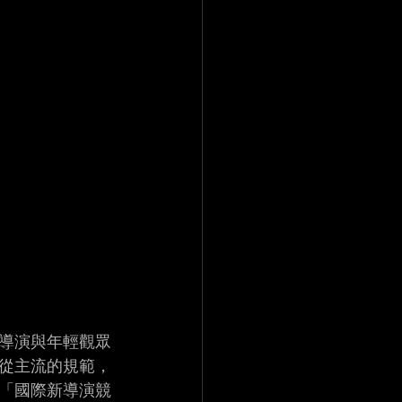
導演與年輕觀眾
從主流的規範，
「國際新導演競