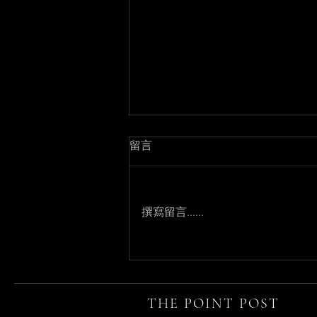
留言
撰寫留言......
你還記得嗎？你曾如此清澈地
看過這個世界。
THE POINT POST