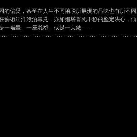
同的偏愛，甚至在人生不同階段所展現的品味也有所不同
在藝術汪洋漂泊尋覓，亦如姍塔誓死不移的堅定決心，傾
是一幅畫、一座雕塑，或是一支錶……