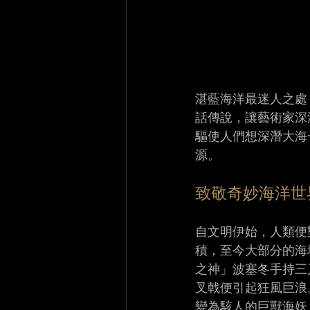
湛藍海洋最迷人之處
話傳說，讓藝術家深
驅使人們想深潛大海
源。
致敬奇妙海洋世
自文明伊始，人類便
積，至今大部分的海
之神」波塞冬手持三
叉戟便引起狂風巨浪
變為駭人的巨獸海妖