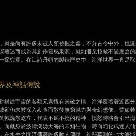
，就是尚有許多未被人類發掘之處，不分古今中外，也誕
深著迷而成為其創作靈感泉源，就如潘朵拉敵不過魔盒的
一探究竟。在江詩丹頓的製錶歷史中，海洋世界一直是取
界及神話傳說 
對構建宇宙的各類元素懷有崇敬之情。海洋覆蓋著近四分
域卻仍未被深入勘查而散發無窮魅力與奇幻想像。譬如希
叉戟巍然屹立，代表不屈不撓的精神，憤怒時將會引出海
。而藏身於波濤洶湧大海的未知生物，時而幻化成迷人仙
，在水手之間流傳著許多動人傳說。神秘莫測的七大海域