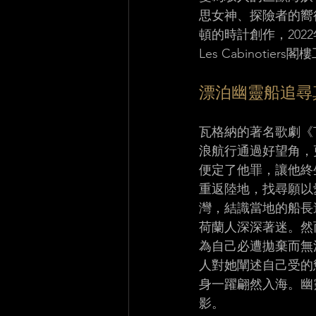
思女神、探險者的嚮
頓的時計創作，2022年
Les Cabinotier
漂泊幽靈船追尋
瓦格納的著名歌劇《Th
浪航行通過好望角，
便定了他罪，讓他終
重返陸地，找尋願以
灣，結識當地的船長
荷蘭人深深著迷。然
為自己必遭拋棄而無
人對她闡述自己受的
身一躍翩然入海。幽
影。 