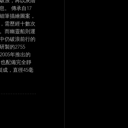
濤駭浪，再以灰階
。 傳承自17
料細筆描繪圖案，
，需歷經十數次
光。而幽靈船則運
中仍破浪前行的
製的2755 
005年推出的
外，也配備完全靜
成，直徑45毫