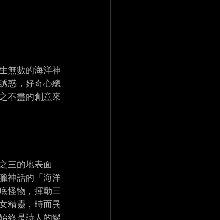
生無數的海洋神
誘惑，好奇心總
之不盡的創意來
之三的地表面
臘神話的「海洋
底怪物，揮動三
女精靈，時而異
始終是詩人的繆