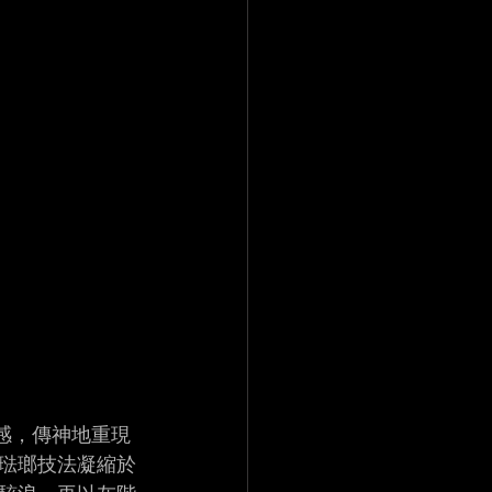
想靈感，傳神地重現
琺瑯技法凝縮於