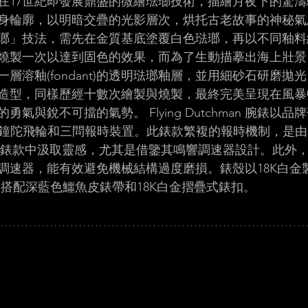
在17世紀即發展鼎盛的微繪琺瑯技術，描繪月夜下的驚
身輪廓，以明暗交疊的光影層次，烘托古老故事的神秘氣息
琺瑯」技法，需先在金質基底塗覆白色琺瑯，再以不同釉
燒製一次以達到固色的效果，而為了生動描摹出海上壯景
層溶釉(fondant)的透明琺瑯釉層，並用細砂石研磨拋
造型，同樣歷經十數次繪製與燒製，最終完美呈現在風暴
氣與銳不可擋的氣勢。 Flying Dutchman 腕錶以品牌研
分鐘陀飛輪和三問報時裝置。此錶款繁複的報時機制，是由2
le周年紀念錶款中汲取靈感，尤其是借鑒其鳴響調速器設計。此
調速器，能有效避免機械結構過度磨損。錶殼以18K白金製
米，搭配深藍色鱷魚皮錶帶和18K白金摺疊式錶扣。