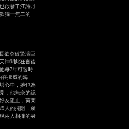
也啟發了江詩丹
出多款獨一無二的
蘭船長欲突破驚濤巨
天神聞此狂言後
他每7年可暫時
泊在挪威的海
塔心中，她也為
見，他無奈的認
好友阻止，荷蘭
眾人的攔阻，蹤
現兩人相擁的身