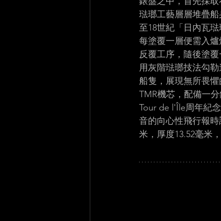
錶盤之中，首先採取
琺瑯工藝層層堆疊船
至18世紀「日內瓦
每塗覆一層便需入爐
反覆工序，隨後塗覆一
用灰階琺瑯技法勾勒
船隻，展現無所畏懼的勇
TMR機芯，配備一
Tour de l'Î
音的向心性飛行報時
米，厚度13.52毫