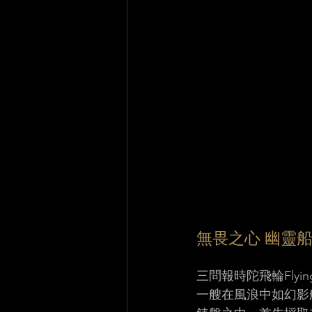
無畏之心 幽靈船
三問報時陀飛輪Flyi
一艘在風浪中如幻影