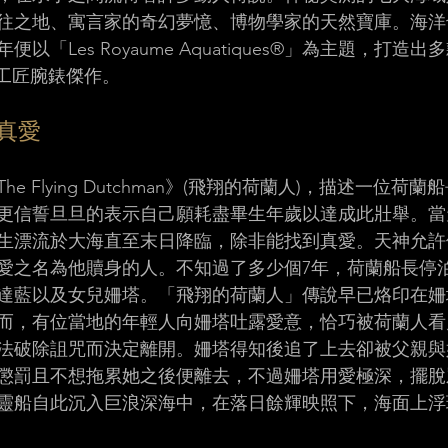
往之地、寓言家的奇幻夢憶、博物學家的天然寶庫。海洋
便以「Les Royaume Aquatiques®」為主題，打造
s閣樓工匠腕錶傑作。 
真愛
e Flying Dutchman》(飛翔的荷蘭人)，描述一位荷
更信誓旦旦的表示自己願耗盡畢生年歲以達成此壯舉。當
生漂流於大海直至末日降臨，除非能找到真愛。天神允許
愛之名為他贖身的人。不知過了多少個7年，荷蘭船長停
達藍以及女兒姍塔。「飛翔的荷蘭人」傳說早已烙印在姍
而，有位當地的年輕人向姍塔吐露愛意，恰巧被荷蘭人看
法破除詛咒而決定離開。姍塔得知後追了上去卻被父親與
懲罰且不想拖累她之後便離去，不過姍塔用愛極深，擺脫
靈船自此沉入巨浪深海中，在落日餘輝映照下，海面上浮