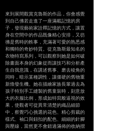
來到展間觀賞克魯斯的作品，你會感覺
到自己佛若走進了一座滿載記憶的房
子，發現藝術家詮釋記憶的方式，讓置
身在空間中的作品既像精心安排，又彷
彿是舊時的軼事，充滿著可愛的熟悉感
和獨特的奇妙特質。從克魯斯最知名的
衣物特寫系列，可以觀察到她是如何破
除畫面本身的幻象從而讓技巧和分析產
生自我意識，在講述舊事、磨去稜角的
同時，暗示某種調性，讓僵硬的舊物重
新煥發生機。她在描繪家族長輩過去為
孩子特別手工縫製的舊童裝時，刻意放
大的衣服比例，形成如特寫般逼視的效
果，使觀者可從異常清楚的織品細節
中，察覺巧心挑選的花色、精心剪裁的
樣式、袖口與鈕扣的配色、細細的針腳
與壓線，當然更不會錯過滿佈的收納摺