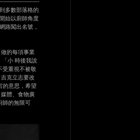
到多數部落格的
開始以廚師角度
網路闖出名號，
 做的每項事業
「小 時後我說
不受重視不被敬
，吉克立志要改
宮的意思，希望
自媒體、食物廣
廚師的無限可