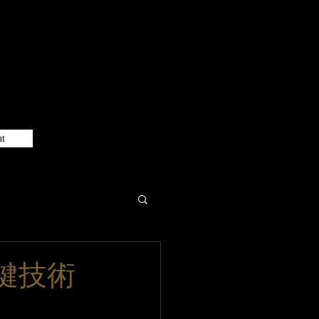
紳報
t
鍵技術