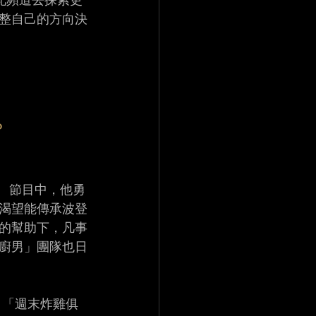
此頻道去探索更
整自己的方向決
？
限」 節目中，他勇
渴望能傳承波登
的幫助下，凡事
廚男」團隊也日
 「週末炸雞俱