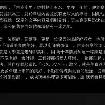
先驅，「吉克廚男」絕對榜上有名。早在十年前，他洞察
舖資訊為主，對於料理內容並沒有更深入的專研，因此他
業觀點，深度的文字內容及獨到見解，讓吉克廚男迅速在
，迄今依舊在自媒體領域佔有一席之地。 
是一位廚師、部落客，更是一位優秀的品牌經營者，他所
─「傳遞美食的美好，展現廚師的價值」。吉克分享說道：
管是同學還是老師都笑我， 因 為十年前廚師這一職業是
少不像老師、會計師、工程師那樣受人尊崇。」從那刻起
法。其自媒體頻道以「FOODMATE」取名，就是美食迷
索更多料理上未知的美好，不斷在傳統與創新間碰撞，從
炸雞俱樂部」， 成功玩轉料理更多可能性，讓 我們看見