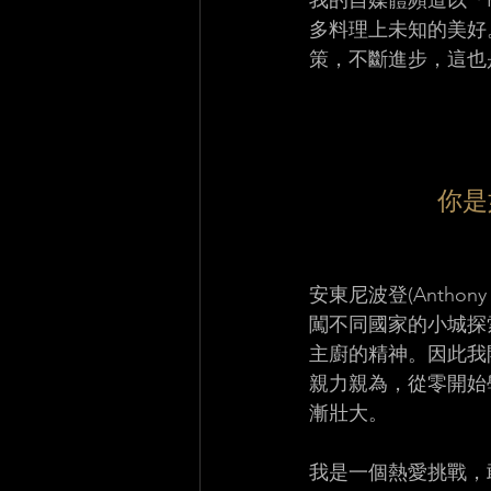
我的自媒體頻道以「
多料理上未知的美好
策，不斷進步，這也
你是
安東尼波登(Antho
闖不同國家的小城探
主廚的精神。因此我
親力親為，從零開始
漸壯大。 
我是一個熱愛挑戰，