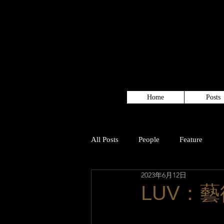
Home
Posts
All Posts
People
Feature
2023年6月12日
LUV：