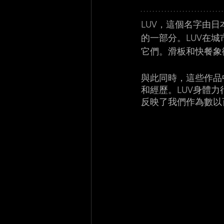
LUV，這個名字由
的一部分。LUV在
它們。滑板和快餐象
與此同時，這些作品
和經歷。LUV身體
反映了我們作為數以