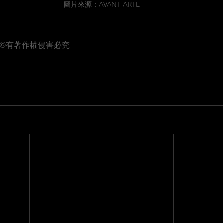
圖片來源：AVANT ARTE
©有著作權侵害必究