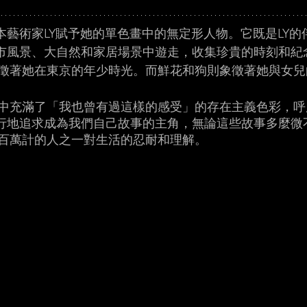
日本藝術家LY賦予她的單色畫中的無定形人物。它既是LY
城市風景、大自然和家居場景中遊走，收集珍貴的時刻和紀
徵著她在東京的年少時光。而鮮花和狗則象徵著她與女兒
中充滿了「我也曾有過這樣的感受」的存在主義色彩，呼
力行地追求成為我們自己故事的主角，無論這些故事多麼微
百萬計的人之一對生活的忍耐和理解。