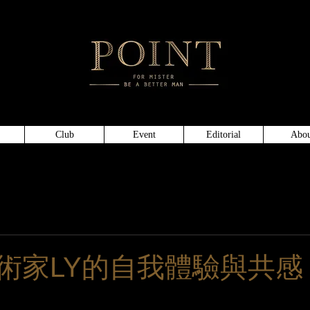
頂級仕
Club
Event
Editorial
Abou
藝術家LY的自我體驗與共感