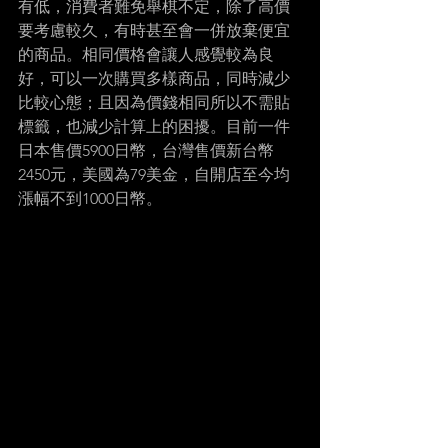
有低，消費者難免舉棋不定，除了高價
要考慮較久，有時甚至會一併放棄便宜
的商品。相同價格會讓人感覺較為良
好，可以一次購買多樣商品，同時減少
比較心態；且因為價錢相同所以不需貼
標籤，也減少計算上的困擾。目前一件
日本售價5900日幣，台灣售價新台幣
2450元，美國為79美金，自開店至今均
漲幅不到1000日幣。 