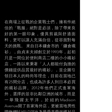
在商場上征戰的企業戰士們，擁有件絕
佳的「戰服」絕對是必須，除了帶來良
好的第一眼印象，優異剪裁與舒適面
料，更可以讓人充滿自信，從容面對每
天的挑戰。 來自日本鐮倉市的「鐮倉襯
衫」，由貞末夫婦創立於1993年，起初
只是一間位於便利商店二樓的小小襯衫
店，一路以來秉著「人人都能付負擔的
價錢提供品質最好的襯衫」，並企圖引
領日本人的時尚等理念，目前在當地已
有25間分店，也成為許多人到日本必買
的襯衫品牌。2012年他們正式進軍海
外，選擇的並非比鄰亞洲的城市，而是
一舉飛躍太平洋，於紐約Madison 
Avenue開了首家海外店，更被當地男性
購物網站YELD評比為最受喜愛的襯衫品