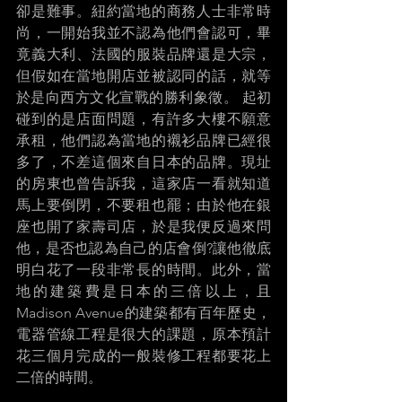
卻是難事。紐約當地的商務人士非常時
尚，一開始我並不認為他們會認可，畢
竟義大利、法國的服裝品牌還是大宗，
但假如在當地開店並被認同的話，就等
於是向西方文化宣戰的勝利象徵。 起初
碰到的是店面問題，有許多大樓不願意
承租，他們認為當地的襯衫品牌已經很
多了，不差這個來自日本的品牌。現址
的房東也曾告訴我，這家店一看就知道
馬上要倒閉，不要租也罷；由於他在銀
座也開了家壽司店，於是我便反過來問
他，是否也認為自己的店會倒?讓他徹底
明白花了一段非常長的時間。此外，當
地的建築費是日本的三倍以上，且
Madison Avenue的建築都有百年歷史，
電器管線工程是很大的課題，原本預計
花三個月完成的一般裝修工程都要花上
二倍的時間。 