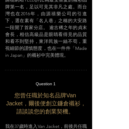
牌第一名，足以可見其非凡之處。而台
灣也在2016年，由源禧樂公司的引進
下，選在素有「名人巷」之稱的大安路
一段開了首家分店。 逾古稀之年的貞末
會長，相信高級品是眼睛看得見的品質
和看不到堅持，東洋民族一絲不苟，重
視細節的謹慎態度，也在一件件「Made 
in Japan」的襯衫中完美體現。 
Question 1 
您曾任職於知名品牌Van 
Jacket，爾後便創立鐮倉襯衫，
請談談您的創業契機。 
我在37歲時進入Van Jacket，前後共任職