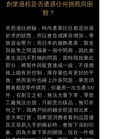
創業過程是否遭遇任何挑戰與困
難？ 
依照過往經驗，時尚產業往往都是供過
於求的狀態，所以會造成庫存增加，導
致資金壓力；而日本的服飾產業，製造
與販售之間還隔著一個中間商，因此會
產生資訊不對稱的問題，當時我捨棄此
部分，將製作與販賣連成一線，不僅價
格上能有所控制，庫存量也有更好的平
衡。然而當中也碰上許多問題，畢竟消
費者都是單件購買，但廠房一次生產300
件，在創立之初，無法大量下單，導致
工廠無法出貨，只願意出樣品，無可奈
何之下，我將戶頭的錢全部提領出來，
並大舉訂貨，我希望消費者看到品質優
良又容易入手的襯衫時，會留下深刻印
象。因為大量下單的關係，現在一件襯