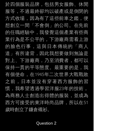
於四個服裝品牌，包括男女服飾、休閒
服等，不過最終卻均以破產或是倒閉的
方式收場，因為有了這些前車之鑑，便
想創立一間「不會倒」的公司。在先前
的任職經驗中，我發覺這個產業有些商
業行為是不公平的，下游廠商需看上游
的臉色行事，這與日本傳統的「商人
道」有所違背，因此我想要做到無論是
對上、下游廠商，乃至消費者，都可以
保持一貫的平等態度。最重要的是，我
有個使命，在1945年二次世界大戰戰敗
之前，日本並沒有穿著西方服飾的習
慣，我希望透過學習洋服23年的技術，
為商務人士創造出得體的服裝，並成為
西方可接受的東洋時尚品牌，所以在51
歲時創立了鐮倉襯衫。 
Question 2 