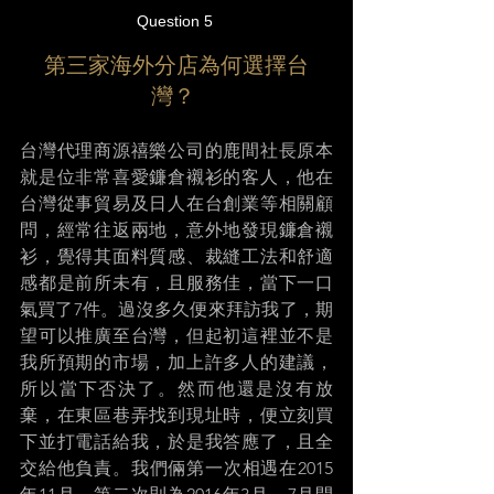
Question 5 
第三家海外分店為何選擇台
灣？ 
台灣代理商源禧樂公司的鹿間社長原本
就是位非常喜愛鐮倉襯衫的客人，他在
台灣從事貿易及日人在台創業等相關顧
問，經常往返兩地，意外地發現鐮倉襯
衫，覺得其面料質感、裁縫工法和舒適
感都是前所未有，且服務佳，當下一口
氣買了7件。過沒多久便來拜訪我了，期
望可以推廣至台灣，但起初這裡並不是
我所預期的市場，加上許多人的建議，
所以當下否決了。然而他還是沒有放
棄，在東區巷弄找到現址時，便立刻買
下並打電話給我，於是我答應了，且全
交給他負責。我們倆第一次相遇在2015