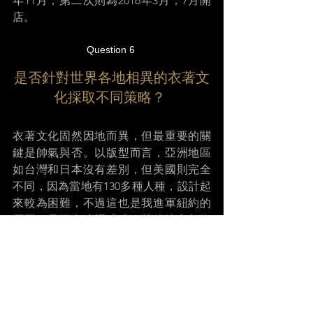
年11月，第二次則為2016年3月，7月開
店。 
Question 6 
是否針對世界各地相異的衣著文
化採取不同策略？ 
衣著文化固然因地而異，但最重要的關
鍵是帥氣與否。以版型而言，亞洲地區
如台灣和日本沒有差別，但美國則完全
不同，因為當地有130多種人種，設計起
來較為困難，不過這也是我進軍紐約的
原因，只要在這裡成功，其他地方都沒
有問題，以資料庫的概念來說，它就是
一個大數據。 