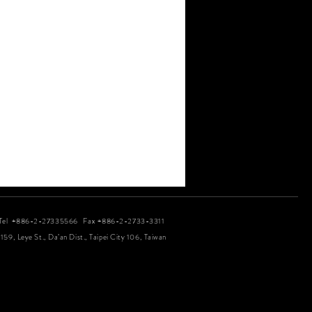
Tel +886-2-27335566 Fax +886-2-2733-3311
 159, Leye St., Da’an Dist., Taipei City 106, Taiwan