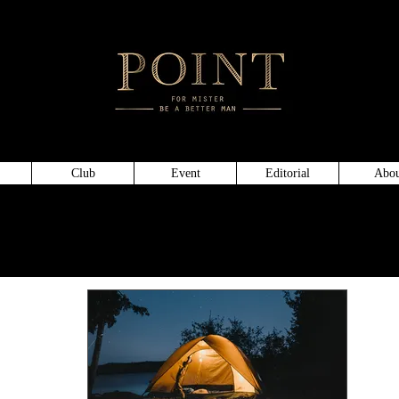
頂級仕
Club
Event
Editorial
Abou