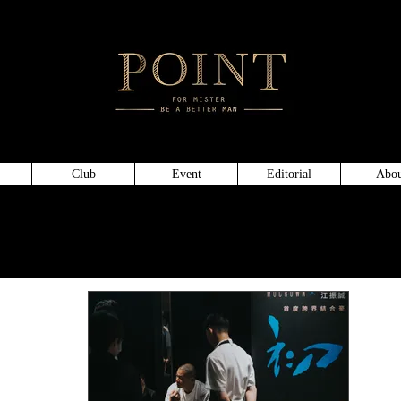
頂級仕
Club
Event
Editorial
Abou