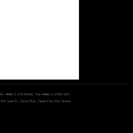
Tel +886-2-27335566 Fax +886-2-2733-3311
 159, Leye St., Da’an Dist., Taipei City 106, Taiwan