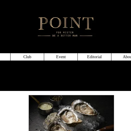
頂級仕
Club
Event
Editorial
Abou