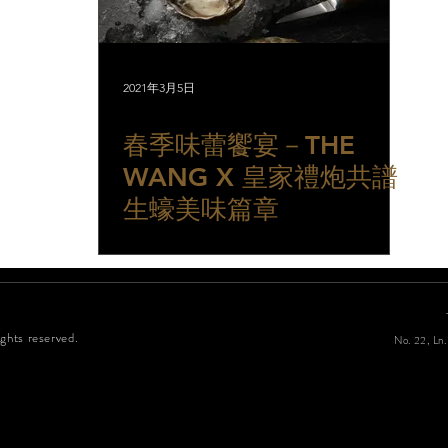
2021年3月5日
春季味蕾饗宴－THE
WANG X 皇家禮炮共譜
生蠔美味篇章
ghts reserved.
No. 22, Ln.