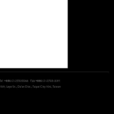
Tel +886-2-27335566 Fax +886-2-2733-3311
 159, Leye St., Da’an Dist., Taipei City 106, Taiwan